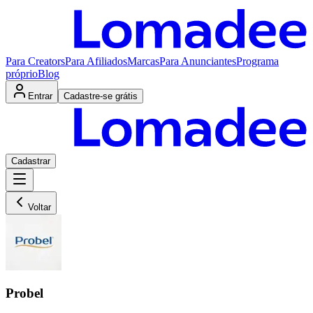
Para Creators
Para Afiliados
Marcas
Para Anunciantes
Programa
próprio
Blog
Entrar
Cadastre-se grátis
Cadastrar
Voltar
Probel