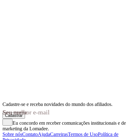
Cadastre-se e receba novidades do mundo dos afiliados.
Seu nome
Seu melhor e-mail
Cadastrar
Eu concordo em receber comunicações institucionais e de
marketing da Lomadee.
Sobre nós
Contato
Ajuda
Carreiras
Termos de Uso
Política de
Privacidade