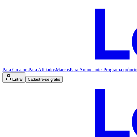
Para Creators
Para Afiliados
Marcas
Para Anunciantes
Programa própri
Entrar
Cadastre-se grátis