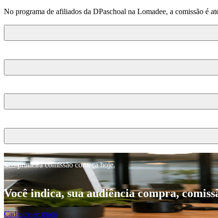
No programa de afiliados da DPaschoal na Lomadee, a comissão é até 
Sua primeira comissão começa hoje.
Você indica, sua audiência compra, comiss
Cadastre-se grátis