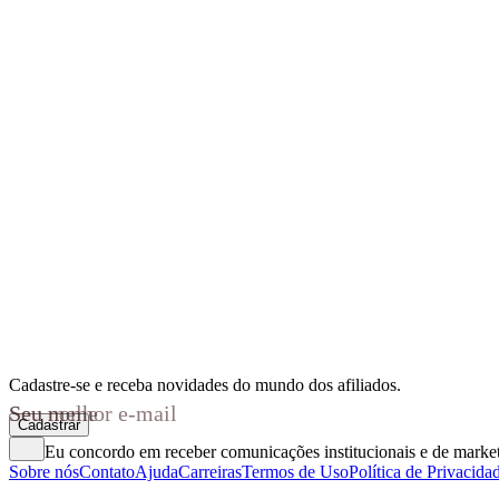
Cadastre-se e receba novidades do mundo dos afiliados.
Seu nome
Seu melhor e-mail
Cadastrar
Eu concordo em receber comunicações institucionais e de mark
Sobre nós
Contato
Ajuda
Carreiras
Termos de Uso
Política de Privacida